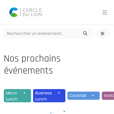
Nos prochains
événements
Micro
×
Business
×
Cocktail
×
Invit
Lunch
Lunch