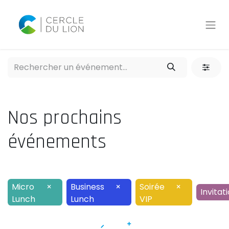
Nos prochains
événements
Micro
×
Business
×
Soirée
×
Invitat
Lunch
Lunch
VIP