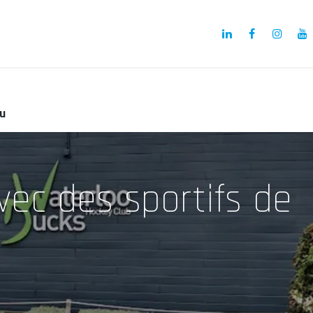
a
Notre Projet
Nos membres
Actualités
au
vec des sportifs de