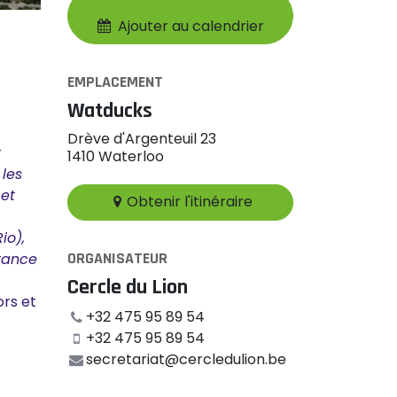
Ajouter au calendrier
EMPLACEMENT
Watducks
Drève d'Argenteuil 23
r
1410 Waterloo
 les
 et
Obtenir l'itinéraire
io),
ORGANISATEUR
stance
Cercle du Lion
ors et
+32 475 95 89 54
+32 475 95 89 54
secretariat@cercledulion.be