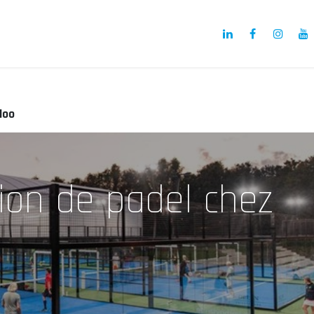
a
Notre Projet
Nos membres
Actualités
loo
tion de padel chez
o