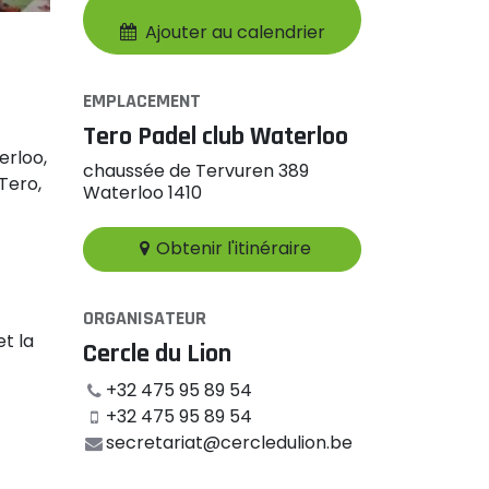
Ajouter au calendrier
EMPLACEMENT
Tero Padel club Waterloo
erloo,
chaussée de Tervuren 389
 Tero,
Waterloo 1410
Obtenir l'itinéraire
ORGANISATEUR
et la
Cercle du Lion
+32 475 95 89 54
+32 475 95 89 54
secretariat@cercledulion.be